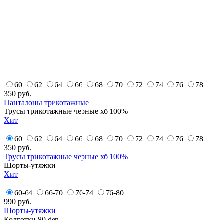
60
62
64
66
68
70
72
74
76
78
350
руб.
Панталоны трикотажные
Трусы трикотажные черные хб 100%
Хит
60
62
64
66
68
70
72
74
76
78
350
руб.
Трусы трикотажные черные хб 100%
Шорты-утяжки
Хит
60-64
66-70
70-74
76-80
990
руб.
Шорты-утяжки
Колготки 80 den