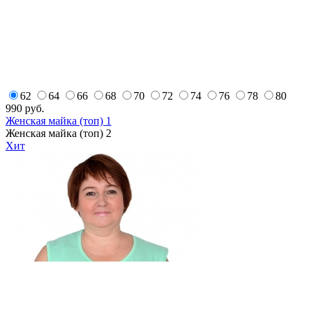
62
64
66
68
70
72
74
76
78
80
990
руб.
Женская майка (топ) 1
Женская майка (топ) 2
Хит