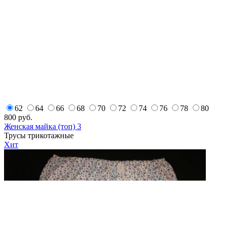
62
64
66
68
70
72
74
76
78
80
800
руб.
Женская майка (топ) 3
Трусы трикотажные
Хит