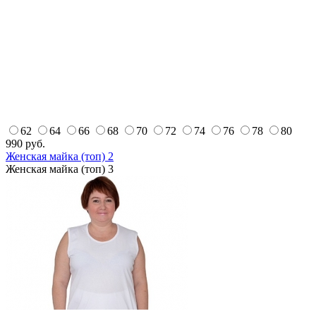
62
64
66
68
70
72
74
76
78
80
990
руб.
Женская майка (топ) 2
Женская майка (топ) 3